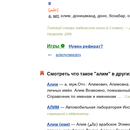
II
[
عليم
]
а
.
кит
.
олим
,
донишманд
,
доно
,
бохабар
,
о
Толковый
словарь
таджикского
языка
(
в
2
томах
). —
Назарзода
.
2008
.
Игры ⚽
Нужен реферат?
алилулмизоҷ
Смотреть что такое "алим" в други
Алим
— а, муж.Отч.: Алимович, Алимовна.
личных имён. Алим Возможно, помазанный (
Справочник по именам и именинам …
Сло
АЛИМ
— Автомобильная лаборатория Инс
сокращений и аббревиатур
Алим (имя)
— Алим (عالم) арабское Этимологическое значение: знающий, сведущий; ученый Мужское