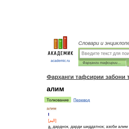
Словари и энциклоп
academic.ru
Фарҳанги тафсирии забони тоҷикӣ
Фарҳанги тафсирии забони 
алим
Толкование
Перевод
алим
I
[
اليم
]
а
.
дарднок
,
дарди
шиддатнок
;
азоби
алим