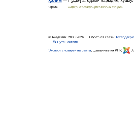
ҳалим
— I [حليم] а. одами нармдил, хушхулқ II [حليم] а. оше, ки аз гандуми пӯстканда ва гӯшт мепазанд,
ярма …
Фарҳанги тафсирии забони тоҷикӣ
© Академик, 2000-2026
Обратная связь:
Техподдерж
👣 Путешествия
Экспорт словарей на сайты
, сделанные на PHP,
Jo