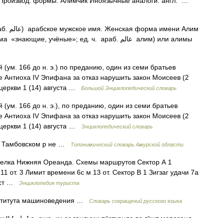
 Производ. формы: Алимчик Иноязычные аналоги: англ. …
мени Алим
ум. 166 до н. э.) по преданию, один из семи братьев
е Антиоха IV Эпифана за отказ нарушить закон Моисеев (2
 церкви 1 (14) августа …
Большой Энциклопедический словарь
ум. 166 до н. э.), по преданию, один из семи братьев
е Антиоха IV Эпифана за отказ нарушить закон Моисеев (2
 церкви 1 (14) августа …
Энциклопедический словарь
 и Тамбовском р не …
Топонимический словарь Амурской области
елка Нижняя Ореанда. Схемы маршрутов Cектор А 1
 11 от. 3 Лимит времени 6c м 13 от. Сектор В 1 Зигзаг удачи 7a
 Ист …
Энциклопедия туриста
ститута машиноведения …
Словарь сокращений русского языка