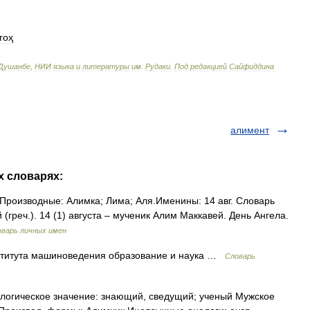
гоҳ
Душанбе
,
НИИ
языка
и
литературы
им
.
Рудаки
.
Под
редакцией
Сайфиддина
алимент
х словарях:
Производные: Алимка; Лима; Аля.Именины: 14 авг. Словарь
греч.). 14 (1) августа – мученик Алим Маккавей. День Ангела.
варь личных имен
титута машиноведения образование и наука …
Словарь