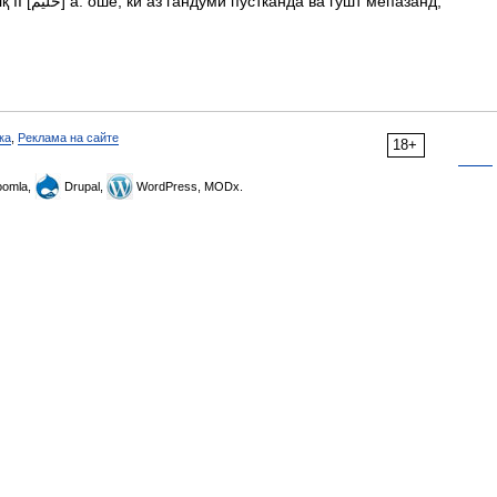
ка
,
Реклама на сайте
18+
omla,
Drupal,
WordPress, MODx.