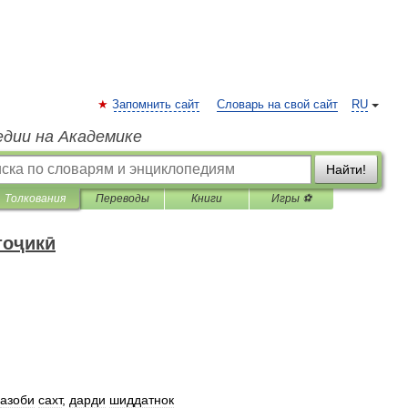
Запомнить сайт
Словарь на свой сайт
RU
едии на Академике
Найти!
Толкования
Переводы
Книги
Игры ⚽
тоҷикӣ
азоби
сахт
,
дарди
шиддатнок