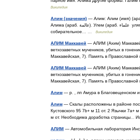
парное имя: Алима Другие формы: Галим
Википедия
Алим (значения)
— Алим: Алим (имя) (араб. عالم‎‎) арабское мужское имя. Женская форма и
Алима (араб. عالمة‎‎). Улем (араб. علماء‎‎ уляма «знающие, учёные»; ед. ч. араб. عالم‎‎ алим) или алимы
собирательное… …
Википедия
АЛИМ Маккавей
— АЛИМ (Ахим) Маккавей (
ветхозаветных мучеников, убитых в гонени
Маккавейская, 7). Память в Православной
АЛИМ Маккавей
— АЛИМ (Ахим) Маккавей (
ветхозаветных мучеников, убитых в гонени
Маккавейская, 7). Память в Православной
Алим
— р. , лп Амура в Благовещенском
Алим
— Скалы расположены в районе пос
Кустовского 95 7b+ м 11 от. 2 Язычки 7a+ м
м от. Необходима доработка страницы...
АЛИМ
— Автомобильная лаборатория Ин